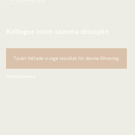
+47 (0)936 61 658
Kollegor inom samma disciplin
Tyvärr hittade vi inga resultat för denna filtrering.
Medarbetare