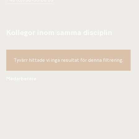
+46 (0)730-30 08 33
Kollegor inom samma disciplin
Tyvärr hittade vi inga resultat för denna filtrering.
Medarbetare