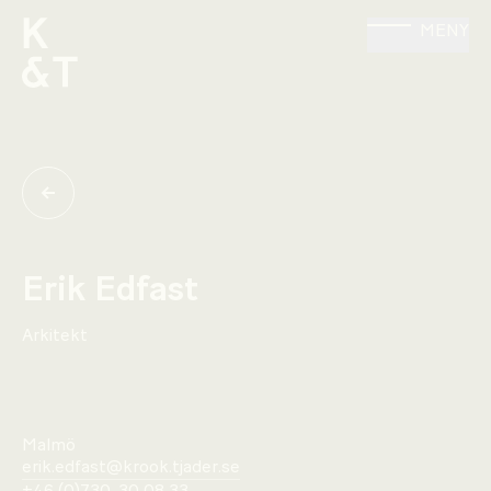
MENY
Erik Edfast
Arkitekt
Malmö
erik.edfast@krook.tjader.se