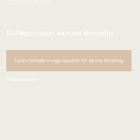
+46 (0)708 24 96 73
Kollegor inom samma disciplin
Tyvärr hittade vi inga resultat för denna filtrering.
Medarbetare