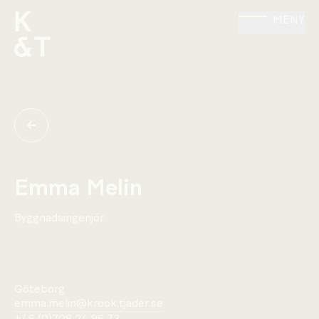
MENY
Emma Melin
Byggnadsingenjör
Göteborg
emma.melin@krook.tjader.se