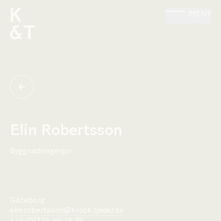
MENY
Elin Robertsson
Byggnadsingenjör
Göteborg
elin.robertsson@krook.tjader.se