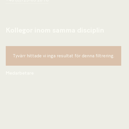
+46 (0)729-65 26 76
Kollegor inom samma disciplin
Tyvärr hittade vi inga resultat för denna filtrering.
Medarbetare