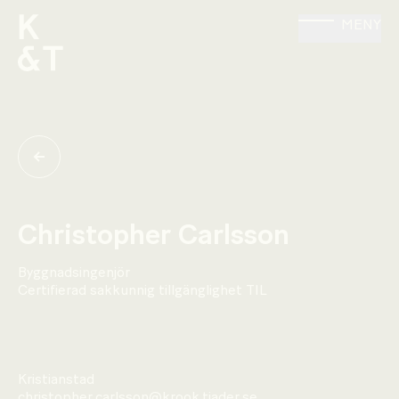
MENY
Christopher Carlsson
Byggnadsingenjör
Certifierad sakkunnig tillgänglighet TIL
Kristianstad
christopher.carlsson@krook.tjader.se