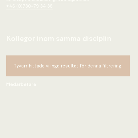
+46 (0)730-79 34 38
Kollegor inom samma disciplin
Tyvärr hittade vi inga resultat för denna filtrering.
Medarbetare