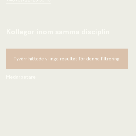
+46 (0)722-25 99 13
Kollegor inom samma disciplin
Tyvärr hittade vi inga resultat för denna filtrering.
Medarbetare