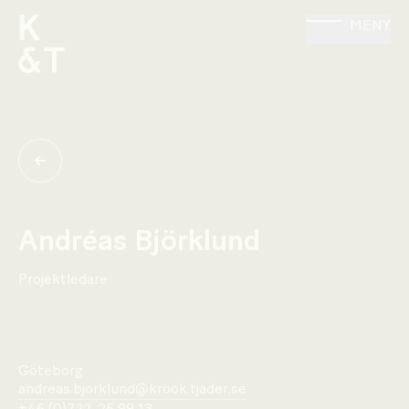
MENY
Andréas Björklund
Projektledare
Göteborg
andreas.bjorklund@krook.tjader.se