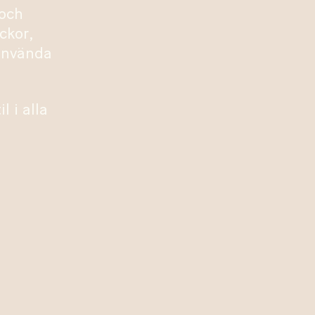
 och
ckor,
använda
l i alla