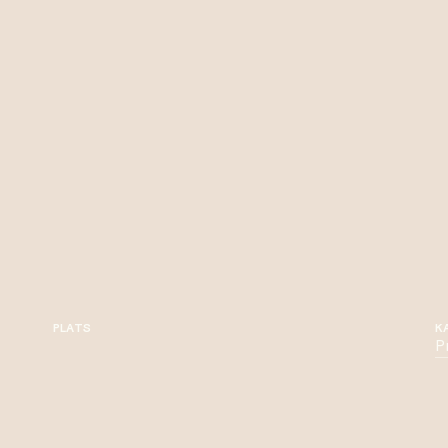
PLATS
K
P