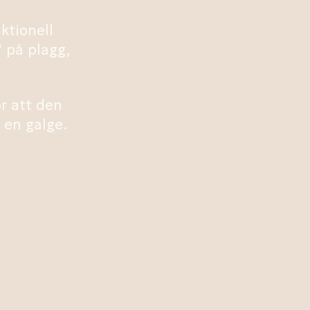
ktionell
 på plagg,
r att den
en galge.