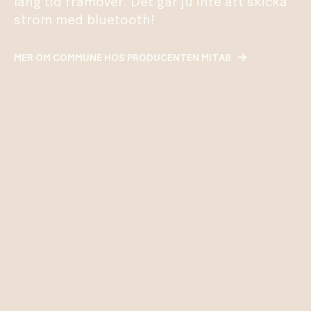
lång tid framöver. Det går ju inte att skicka
ström med bluetooth!
MER OM COMMUNE HOS PRODUCENTEN MITAB