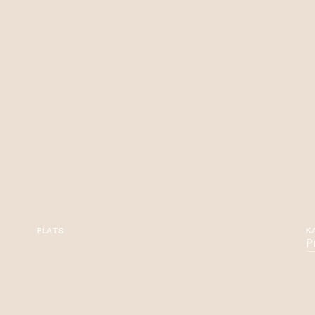
PLATS
K
P