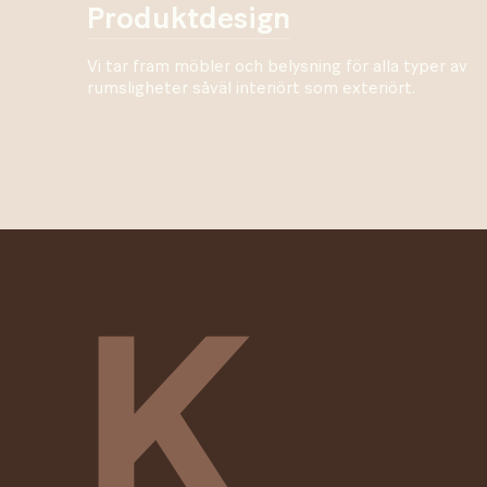
produktdesign
Vi tar fram möbler och belysning för alla typer av
rumsligheter såväl interiört som exteriört.