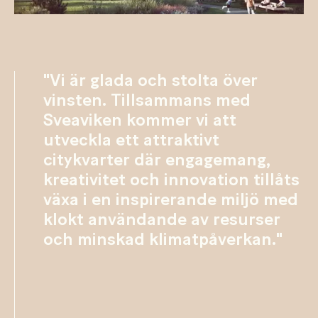
"Vi är glada och stolta över
vinsten. Tillsammans med
Sveaviken kommer vi att
utveckla ett attraktivt
citykvarter där engagemang,
kreativitet och innovation tillåts
växa i en inspirerande miljö med
klokt användande av resurser
och minskad klimatpåverkan."