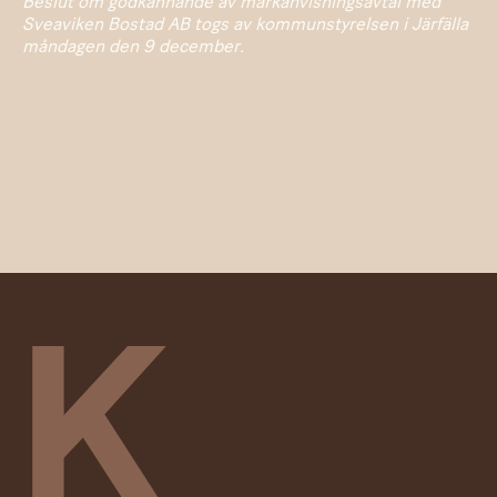
Beslut om godkännande av markanvisningsavtal med
Sveaviken Bostad AB togs av kommunstyrelsen i Järfälla
måndagen den 9 december.