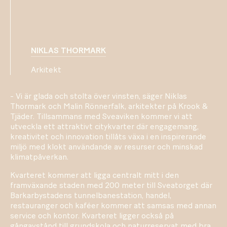
NIKLAS THORMARK
Arkitekt
- Vi är glada och stolta över vinsten, säger Niklas
Thormark och Malin Rönnerfalk, arkitekter på Krook &
Tjäder. Tillsammans med Sveaviken kommer vi att
utveckla ett attraktivt citykvarter där engagemang,
kreativitet och innovation tillåts växa i en inspirerande
miljö med klokt användande av resurser och minskad
klimatpåverkan.
Kvarteret kommer att ligga centralt mitt i den
framväxande staden med 200 meter till Sveatorget där
Barkarbystadens tunnelbanestation, handel,
restauranger och kaféer kommer att samsas med annan
service och kontor. Kvarteret ligger också på
gångavstånd till grundskola och naturreservat med bra