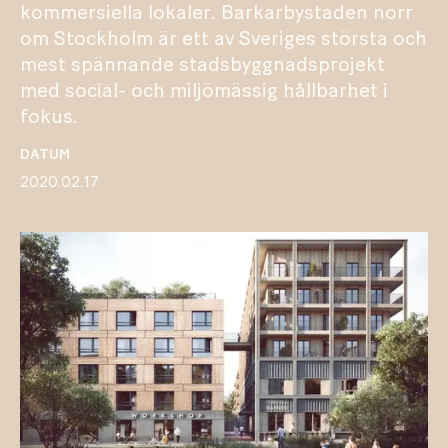
kommersiella lokaler. Barkarbystaden norr
om Stockholm är ett av Sveriges största och
mest spännande stadsbyggnadsprojekt
med social- och miljömässig hållbarhet i
fokus.
DATUM
2020.02.17