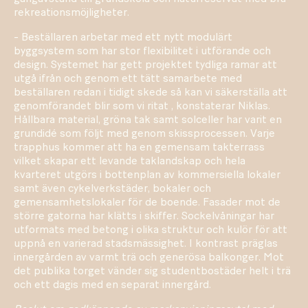
rekreationsmöjligheter.
- Beställaren arbetar med ett nytt modulärt
byggsystem som har stor flexibilitet i utförande och
design. Systemet har gett projektet tydliga ramar att
utgå ifrån och genom ett tätt samarbete med
beställaren redan i tidigt skede så kan vi säkerställa att
genomförandet blir som vi ritat , konstaterar Niklas.
Hållbara material, gröna tak samt solceller har varit en
grundidé som följt med genom skissprocessen. Varje
trapphus kommer att ha en gemensam takterrass
vilket skapar ett levande taklandskap och hela
kvarteret utgörs i bottenplan av kommersiella lokaler
samt även cykelverkstäder, bokaler och
gemensamhetslokaler för de boende. Fasader mot de
större gatorna har klätts i skiffer. Sockelvåningar har
utformats med betong i olika struktur och kulör för att
uppnå en varierad stadsmässighet. I kontrast präglas
innergården av varmt trä och generösa balkonger. Mot
det publika torget vänder sig studentbostäder helt i trä
och ett dagis med en separat innergård.