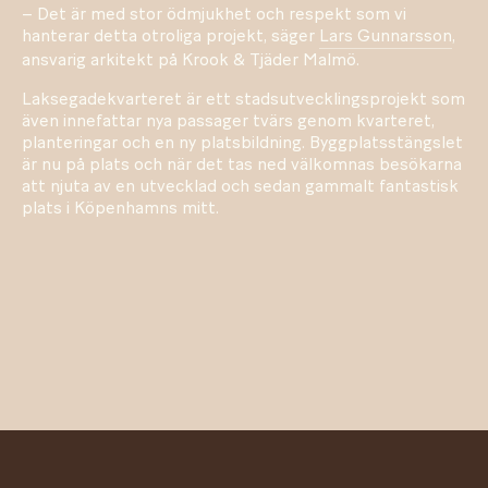
– Det är med stor ödmjukhet och respekt som vi
hanterar detta otroliga projekt, säger
Lars Gunnarsson
,
ansvarig arkitekt på Krook & Tjäder Malmö.
Laksegadekvarteret är ett stadsutvecklingsprojekt som
även innefattar nya passager tvärs genom kvarteret,
planteringar och en ny platsbildning. Byggplatsstängslet
är nu på plats och när det tas ned välkomnas besökarna
att njuta av en utvecklad och sedan gammalt fantastisk
plats i Köpenhamns mitt.