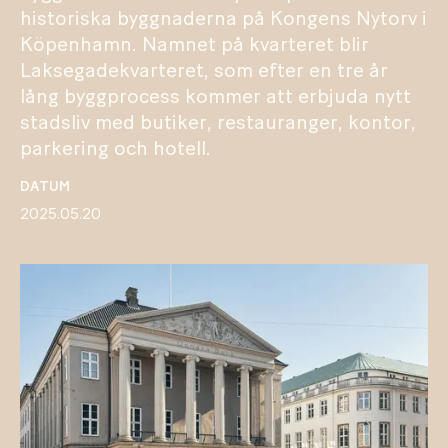
historiska byggnaderna på Kongens Nytorv i
Köpenhamn. Namnet på kvarteret blir
Laksegadekvarteret, som efter en tre år
lång byggprocess kommer att erbjuda nytt
stadsliv med butiker, restauranger, kontor,
parkering och hotell.
DATUM
2025.05.20