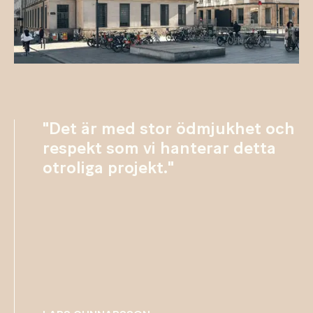
"Det är med stor ödmjukhet och
respekt som vi hanterar detta
otroliga projekt."