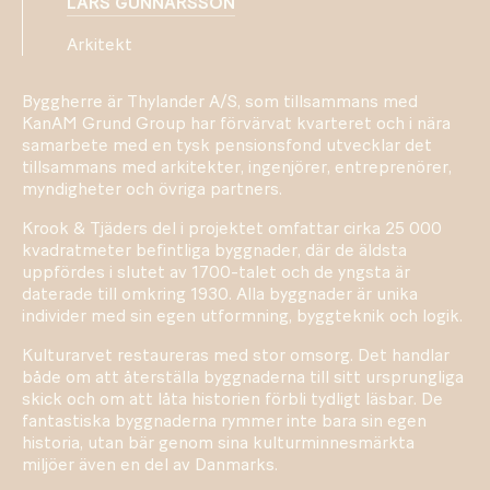
LARS GUNNARSSON
Arkitekt
Byggherre är Thylander A/S, som tillsammans med
KanAM Grund Group har förvärvat kvarteret och i nära
samarbete med en tysk pensionsfond utvecklar det
tillsammans med arkitekter, ingenjörer, entreprenörer,
myndigheter och övriga partners.
Krook & Tjäders del i projektet omfattar cirka 25 000
kvadratmeter befintliga byggnader, där de äldsta
uppfördes i slutet av 1700-talet och de yngsta är
daterade till omkring 1930. Alla byggnader är unika
individer med sin egen utformning, byggteknik och logik.
Kulturarvet restaureras med stor omsorg. Det handlar
både om att återställa byggnaderna till sitt ursprungliga
skick och om att låta historien förbli tydligt läsbar. De
fantastiska byggnaderna rymmer inte bara sin egen
historia, utan bär genom sina kulturminnesmärkta
miljöer även en del av Danmarks.