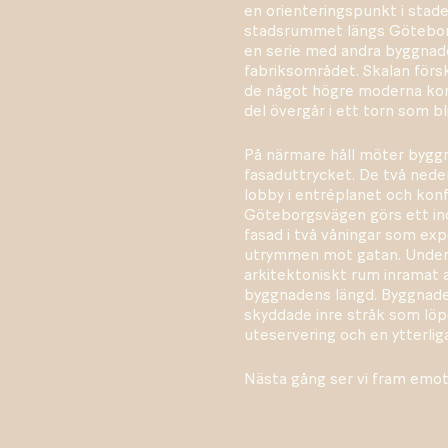
en orienteringspunkt i stade
stadsrummet längs Göteborgs
en serie med andra byggnader
fabriksområdet. Skalan försk
de något högre moderna kont
del övergår i ett torn som b
På närmare håll möter bygg
fasaduttrycket. De två nede
lobby i entréplanet och kon
Göteborgsvägen görs ett ind
fasad i två våningar som exp
utrymmen mot gatan. Under 
arkitektoniskt rum inramat a
byggnadens längd. Byggnade
skyddade inre stråk som lö
uteservering och en ytterlig
Nästa gång ser vi fram emot