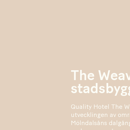
The Wea
stadsbyg
Quality Hotel The We
utvecklingen av områ
Mölndalsåns dalgång