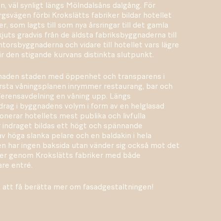
n, väl synligt längs Mölndalsåns dalgång. För
vägen förbi Krokslätts fabriker bildar hotellet
, som lagts till som nya årsringar till det gamla
juts gradvis från de äldsta fabriksbyggnaderna till
orsbyggnaderna och vidare till hotellet vars lägre
lir den stigande kurvans distinkta slutpunkt.
naden staden med öppenhet och transparens i
rsta våningsplanen inrymmer restaurang, bar och
ferensavdelning en våning upp. Längs
rag i byggnadens volym i form av en helglasad
onerar hotellets mest publika och livfulla
indraget bildas ett högt och spännande
v höga slanka pelare och en baldakin i hela
n har ingen baksida utan vänder sig också mot det
per genom Krokslätts fabriker med både
are entré.
 att få berätta mer om fasadgestaltningen!