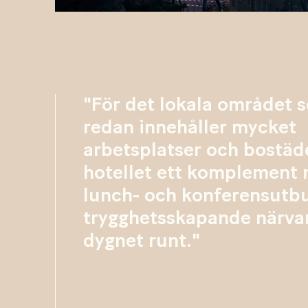
"För det lokala området 
redan innehåller mycket
arbetsplatser och bostäde
hotellet ett komplement
lunch- och konferensutb
trygghetsskapande närva
dygnet runt."