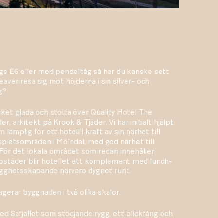
gs E6 eller med pendeltåg så har du kanske sett
aver resa sig mot höjderna i sin silver- och
g?
cket glada och stolta över Quality Hotel The
r, arkitekt på Krook & Tjäder. Vi har initialt hjälpt
m lämplig för ett hotell i kraft av sin närhet till
platsområden i Mölndal, med god närhet till
ör det lokala området som redan innehåller
ostäder blir hotellet ett komplement med lunch-
gghetsskapande närvaro dygnet runt.
gerar byggnaden i två olika skalor.
med Safjället som stödjande rygg, ett blickfång och