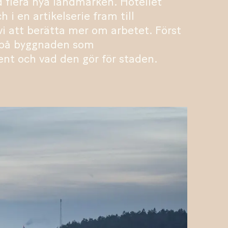
 flera nya landmärken. Hotellet
h i en artikelserie fram till
 att berätta mer om arbetet. Först
e på byggnaden som
t och vad den gör för staden.