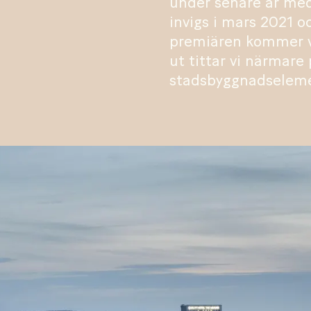
under senare år med
invigs i mars 2021 oc
premiären kommer vi
ut tittar vi närmar
stadsbyggnadselemen