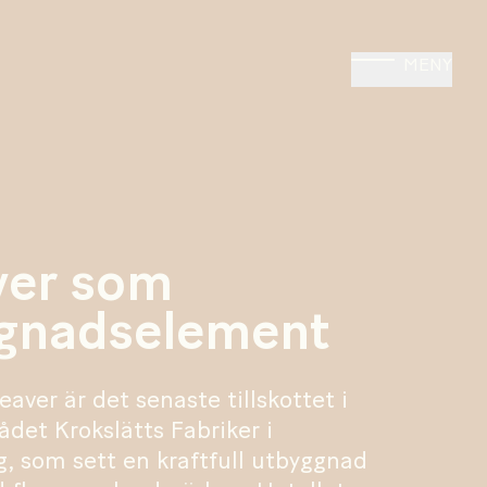
MENY
ver som
gnadselement
aver är det senaste tillskottet i
det Krokslätts Fabriker i
, som sett en kraftfull utbyggnad