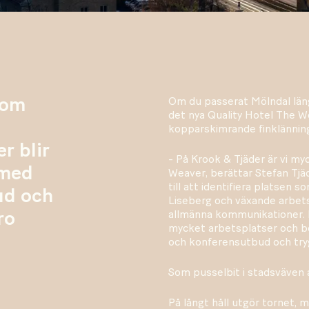
som
Om du passerat Mölndal län
det nya Quality Hotel The We
kopparskimrande finklännin
r blir
- På Krook & Tjäder är vi my
 med
Weaver, berättar Stefan Tjäde
till att identifiera platsen so
ud och
Liseberg och växande arbets
allmänna kommunikationer. F
ro
mycket arbetsplatser och b
och konferensutbud och try
Som pusselbit i stadsväven a
På långt håll utgör tornet, 