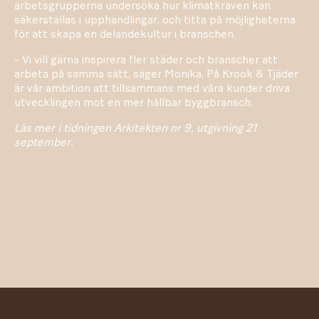
arbetsgrupperna undersöka hur klimatkraven kan
säkerställas i upphandlingar, och titta på möjligheterna
för att skapa en delandekultur i branschen.
- Vi vill gärna inspirera fler städer och branscher att
arbeta på samma sätt, säger Monika. På Krook & Tjäder
är vår ambition att tillsammans med våra kunder driva
utvecklingen mot en mer hållbar byggbransch.
Läs mer i tidningen Arkitekten nr 9, utgivning 21
september.