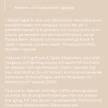
Arkitekt och Kontorschef Uppsala
- Klimatfrågan är akut och tillsammans med andra stora
samhällstrender och händelser kräver det att vi
parallellt med att vi är partners och konkurrenter även
arbetar gemensamt och därmed effektivare, menar
Monika Rahm, arkitekt och kontorschef på Krook &
Tjäder i Uppsala och även invald i Klimatprotokollets
styrelse i Uppsala.
I februari i år tog Krook & Tjäder tillsammans med WSP,
Tengbom och Bjerking initiativ och bjöd in till stormöte
för arkitekt- och teknikkonsult-kåren i Uppsala. Det
blev startskottet för ett fortsatt kontorsöverskridande
samarbete för klimatfrågan utifrån Färdplanen för
Klimatneutralt Uppsala 2030!
På grund av rådande smittläge träffas arbetsgruppen
utomhus. Nu är programförklaringen klar och arbetet
drar igång. Allt sker genom samskapande, med avstamp
i Uppsalas klimatfärdplan. Bland annat ska