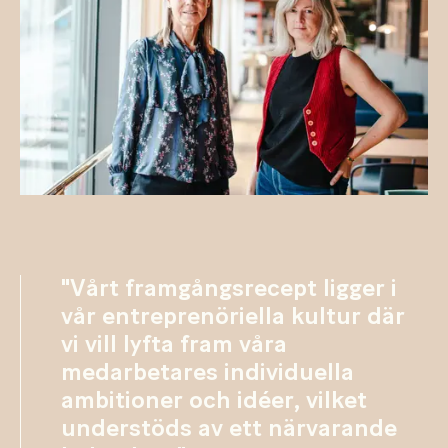
"Vårt framgångsrecept ligger i
vår entreprenöriella kultur där
vi vill lyfta fram våra
medarbetares individuella
ambitioner och idéer, vilket
understöds av ett närvarande