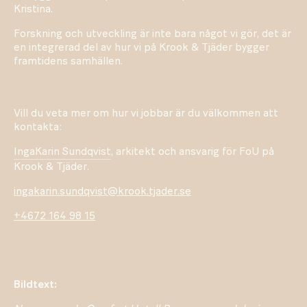
Kristina.
Forskning och utveckling är inte bara något vi gör, det är
en integrerad del av hur vi på Krook & Tjäder bygger
framtidens samhällen.
Vill du veta mer om hur vi jobbar är du välkommen att
kontakta:
IngaKarin Sundqvist
, arkitekt och ansvarig för FoU på
Krook & Tjäder.
ingakarin.sundqvist@krook.tjader.se
+4672 164 98 15
Bildtext: