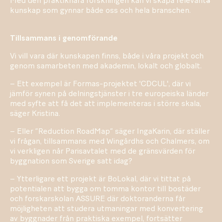
Med den praktiknära forskningen kan vi skapa relevant
a
kunskap som gynnar både oss och hela branschen.
Tillsammans i genomförande
Vi vill vara där kunskapen finns, både i våra projekt och
genom samarbeten med akademin, lokalt och globalt.
– Ett exempel är Formas-projektet 'CDCUL', där vi
jämför synen på delningstjänster i tre europeiska länder
med syfte att få det att implementeras i större skala,
säger Kristina.
– Eller ”Reduction RoadMap” säger IngaKarin, där ställer
vi frågan, tillsammans med Wingårdhs och Chalmers, om
vi verkligen når Parisavtalet med de gränsvärden för
byggnation som Sverige satt idag?
– Ytterligare ett projekt är BoLokal, där vi tittat på
potentialen att bygga om tomma kontor till bostäder
och forskarskolan ASSURE där doktoranderna får
möjligheten att studera utmaningar med konvertering
av byggnader från praktiska exempel, fortsätter