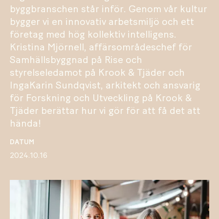
byggbranschen står inför. Genom vår kultur
bygger vi en innovativ arbetsmiljö och ett
företag med hög kollektiv intelligens.
Kristina Mjörnell, affärsområdeschef för
Samhällsbyggnad på Rise och
styrelseledamot på Krook & Tjäder och
IngaKarin Sundqvist, arkitekt och ansvarig
för Forskning och Utveckling på Krook &
Tjäder berättar hur vi gör för att få det att
hända!
DATUM
2024.10.16