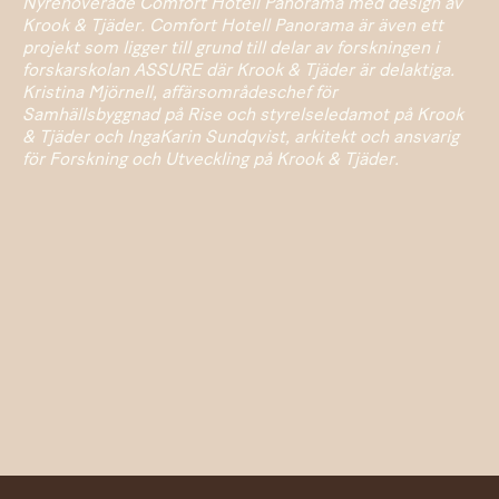
Nyrenoverade Comfort Hotell Panorama med design av
Krook & Tjäder. Comfort Hotell Panorama är även ett
projekt som ligger till grund till delar av forskningen i
forskarskolan ASSURE där Krook & Tjäder är delaktiga.
Kristina Mjörnell, affärsområdeschef för
Samhällsbyggnad på Rise och styrelseledamot på Krook
& Tjäder och IngaKarin Sundqvist, arkitekt och ansvarig
för Forskning och Utveckling på Krook & Tjäder.