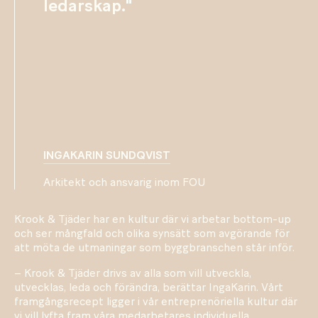
ledarskap."
INGAKARIN SUNDQVIST
Arkitekt och ansvarig inom FOU
Krook & Tjäder har en kultur där vi arbetar bottom-up
och ser mångfald och olika synsätt som avgörande för
att möta de utmaningar som byggbranschen står inför.
– Krook & Tjäder drivs av alla som vill utveckla,
utvecklas, leda och förändra, berättar IngaKarin. Vårt
framgångsrecept ligger i vår entreprenöriella kultur där
vi vill lyfta fram våra medarbetares individuella