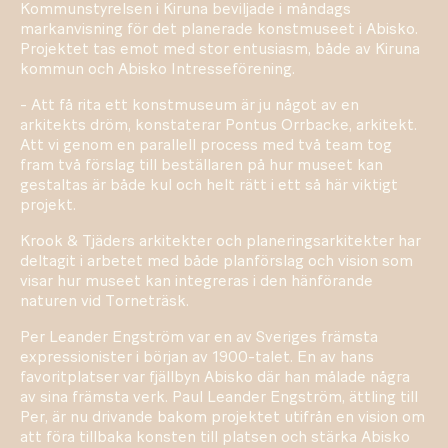
Kommunstyrelsen i Kiruna beviljade i måndags
markanvisning för det planerade konstmuseet i Abisko.
Projektet tas emot med stor entusiasm, både av Kiruna
kommun och Abisko Intresseförening.
- Att få rita ett konstmuseum är ju något av en
arkitekts dröm, konstaterar Pontus Orrbacke, arkitekt.
Att vi genom en parallell process med två team tog
fram två förslag till beställaren på hur museet kan
gestaltas är både kul och helt rätt i ett så här viktigt
projekt.
Krook & Tjäders arkitekter och planeringsarkitekter har
deltagit i arbetet med både planförslag och vision som
visar hur museet kan integreras i den hänförande
naturen vid Torneträsk.
Per Leander Engström var en av Sveriges främsta
expressionister i början av 1900-talet. En av hans
favoritplatser var fjällbyn Abisko där han målade några
av sina främsta verk. Paul Leander Engström, ättling till
Per, är nu drivande bakom projektet utifrån en vision om
att föra tillbaka konsten till platsen och stärka Abisko