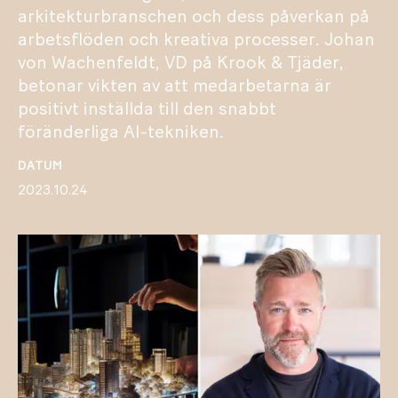
arkitekturbranschen och dess påverkan på
arbetsflöden och kreativa processer. Johan
von Wachenfeldt, VD på Krook & Tjäder,
betonar vikten av att medarbetarna är
positivt inställda till den snabbt
föränderliga AI-tekniken.
DATUM
2023.10.24