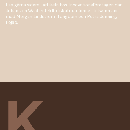
Läs gärna vidare i
artikeln hos Innovationsföretagen
där
Johan von Wachenfeldt diskuterar ämnet tillsammans
med Morgan Lindström, Tengbom och Petra Jenning,
Fojab.