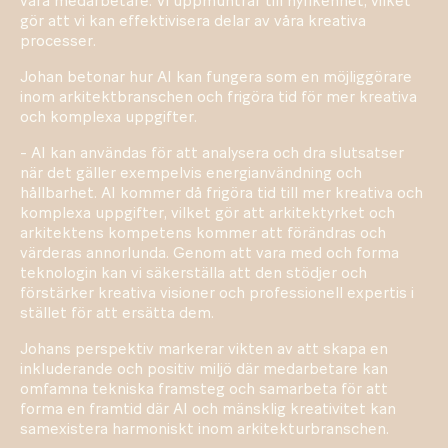
våra medarbetare. Vi uppmuntrar till nyfikenhet, vilket
gör att vi kan effektivisera delar av våra kreativa
processer.
Johan betonar hur AI kan fungera som en möjliggörare
inom arkitektbranschen och frigöra tid för mer kreativa
och komplexa uppgifter.
- AI kan användas för att analysera och dra slutsatser
när det gäller exempelvis energianvändning och
hållbarhet. AI kommer då frigöra tid till mer kreativa och
komplexa uppgifter, vilket gör att arkitektyrket och
arkitektens kompetens kommer att förändras och
värderas annorlunda. Genom att vara med och forma
teknologin kan vi säkerställa att den stödjer och
förstärker kreativa visioner och professionell expertis i
stället för att ersätta dem.
Johans perspektiv markerar vikten av att skapa en
inkluderande och positiv miljö där medarbetare kan
omfamna tekniska framsteg och samarbeta för att
forma en framtid där AI och mänsklig kreativitet kan
samexistera harmoniskt inom arkitekturbranschen.