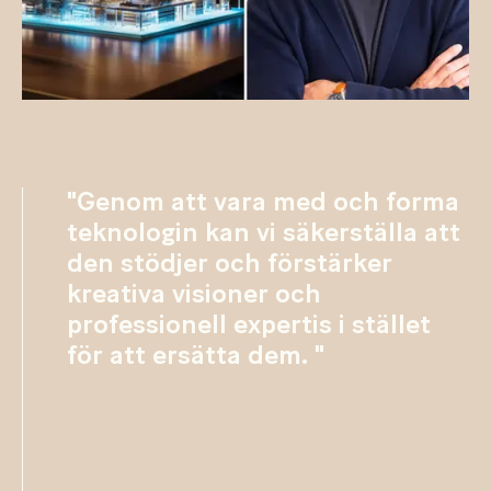
"Genom att vara med och forma
teknologin kan vi säkerställa att
den stödjer och förstärker
kreativa visioner och
professionell expertis i stället
för att ersätta dem. "