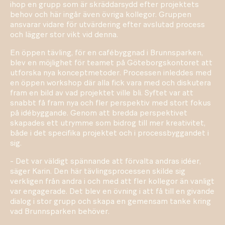
ihop en grupp som är skräddarsydd efter projektets
behov och här ingår även övriga kollegor. Gruppen
ansvarar vidare för utvärdering efter avslutad process
och lägger stor vikt vid denna.
En öppen tävling, för en cafébyggnad i Brunnsparken,
blev en möjlighet för teamet på Göteborgskontoret att
utforska nya konceptmetoder. Processen inleddes med
en öppen workshop där alla fick vara med och diskutera
fram en bild av vad projektet ville bli. Syftet var att
snabbt få fram nya och fler perspektiv med stort fokus
på idébyggande. Genom att bredda perspektivet
skapades ett utrymme som bidrog till mer kreativitet,
både i det specifika projektet och i processbyggandet i
sig.
- Det var väldigt spännande att förvalta andras idéer,
säger Karin. Den här tävlingsprocessen skilde sig
verkligen från andra i och med att fler kollegor än vanligt
var engagerade. Det blev en övning i att få till en givande
dialog i stor grupp och skapa en gemensam tanke kring
vad Brunnsparken behöver.