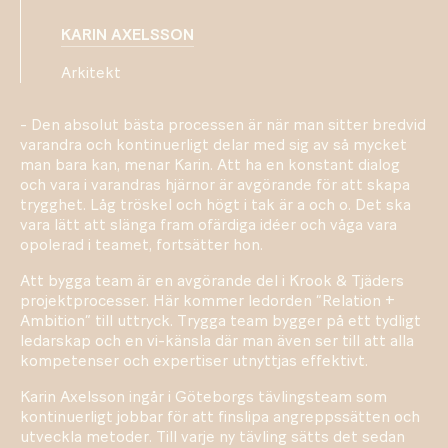
KARIN AXELSSON
Arkitekt
- Den absolut bästa processen är när man sitter bredvid
varandra och kontinuerligt delar med sig av så mycket
man bara kan, menar Karin. Att ha en konstant dialog
och vara i varandras hjärnor är avgörande för att skapa
trygghet. Låg tröskel och högt i tak är a och o. Det ska
vara lätt att slänga fram ofärdiga idéer och våga vara
opolerad i teamet, fortsätter hon.
Att bygga team är en avgörande del i Krook & Tjäders
projektprocesser. Här kommer ledorden ”Relation +
Ambition” till uttryck. Trygga team bygger på ett tydligt
ledarskap och en vi-känsla där man även ser till att alla
kompetenser och expertiser utnyttjas effektivt.
Karin Axelsson ingår i Göteborgs tävlingsteam som
kontinuerligt jobbar för att finslipa angreppssätten och
utveckla metoder. Till varje ny tävling sätts det sedan