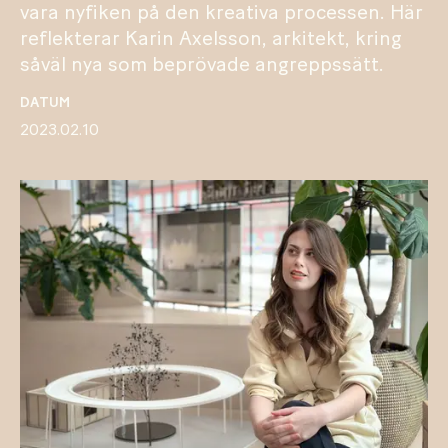
vara nyfiken på den kreativa processen. Här
reflekterar Karin Axelsson, arkitekt, kring
såväl nya som beprövade angreppssätt.
DATUM
2023.02.10