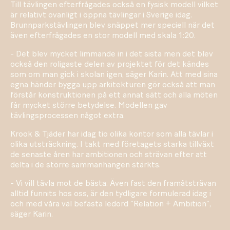
Till tävlingen efterfrågades också en fysisk modell vilket
är relativt ovanligt i öppna tävlingar i Sverige idag.
Brunnparkstävlingen blev snäppet mer speciell när det
även efterfrågades en stor modell med skala 1:20.
- Det blev mycket limmande in i det sista men det blev
också den roligaste delen av projektet för det kändes
som om man gick i skolan igen, säger Karin. Att med sina
egna händer bygga upp arkitekturen gör också att man
förstår konstruktionen på ett annat sätt och alla möten
får mycket större betydelse. Modellen gav
tävlingsprocessen något extra.
Krook & Tjäder har idag tio olika kontor som alla tävlar i
olika utsträckning. I takt med företagets starka tillväxt
de senaste åren har ambitionen och strävan efter att
delta i de större sammanhangen stärkts.
- Vi vill tävla mot de bästa. Även fast den framåtsträvan
alltid funnits hos oss, är den tydligare formulerad idag i
och med våra väl befästa ledord ”Relation + Ambition”,
säger Karin.