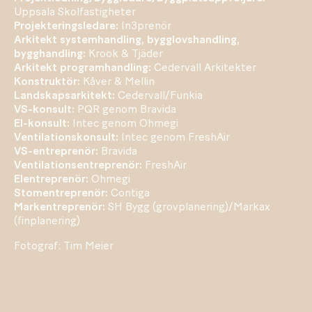
Uppsala Skolfastigheter
Projekteringsledare:
In3prenör
Arkitekt systemhandling, bygglovshandling,
bygghandling:
Krook & Tjäder
Arkitekt programhandling:
Cedervall Arkitekter
Konstruktör:
Kåver & Mellin
Landskapsarkitekt:
Cedervall/Funkia
VS-konsult:
PQR genom Bravida
El-konsult:
Intec genom Ohmegi
Ventilationskonsult:
Intec genom FreshAir
VS-entreprenör:
Bravida
Ventilationsentreprenör:
FreshAir
Elentreprenör:
Ohmegi
Stomentreprenör:
Contiga
Markentreprenör:
SH Bygg (grovplanering)/Markax
(finplanering)
Fotograf: Tim Meier