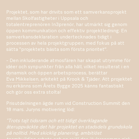
Projektet, som har drivits som ett samverkansprojekt
mellan Skolfastigheter i Uppsala och
totalentreprenören In3prenör, har utmärkt sig genom
öppen kommunikation och effektiv projektledning. En
samverkansdeklaration undertecknades tidigt i
processen av hela projektgruppen, med fokus på att
sätta "projektets bästa som första prioritet".
- Den inkluderande atmosfären har skapat utrymme för
idéer och synpunkter från alla håll, vilket resulterat i en
dynamisk och öppen arbetsprocess, berättar
Eva Mikkelsen
, arkitekt på Krook & Tjäder. Att projektet
nu erkänns som Årets Bygge 2025 känns fantastiskt
och gör oss extra stolta!
Prisutdelningen ägde rum vid Construction Summit den
18 mars. Juryns motivering löd:
”Trots tajt tidsram och ett tidigt överklagande
återuppväckte det här projektet en stadsdels grundskola
på nolltid. Med skicklig planering, ambitiöst