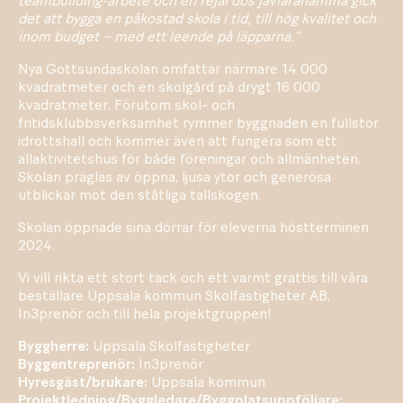
teambuilding-arbete och en rejäl dos jävlaranamma gick
det att bygga en påkostad skola i tid, till hög kvalitet och
inom budget – med ett leende på läpparna.”
Nya Gottsundaskolan omfattar närmare 14 000
kvadratmeter och en skolgård på drygt 16 000
kvadratmeter. Förutom skol- och
fritidsklubbsverksamhet rymmer byggnaden en fullstor
idrottshall och kommer även att fungera som ett
allaktivitetshus för både föreningar och allmänheten.
Skolan präglas av öppna, ljusa ytor och generösa
utblickar mot den ståtliga tallskogen.
Skolan öppnade sina dörrar för eleverna höstterminen
2024.
Vi vill rikta ett stort tack och ett varmt grattis till våra
beställare Uppsala kommun Skolfastigheter AB,
In3prenör och till hela projektgruppen!
Byggherre:
Uppsala Skolfastigheter
Byggentreprenör:
In3prenör
Hyresgäst/brukare:
Uppsala kommun
Projektledning/Byggledare/Byggplatsuppföljare: