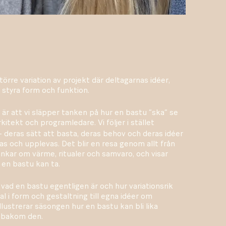
rre variation av projekt där deltagarnas idéer,
 styra form och funktion.
är att vi släpper tanken på hur en bastu ”ska” se
arkitekt och programledare. Vi följer i stället
deras sätt att basta, deras behov och deras idéer
s och upplevas. Det blir en resa genom allt från
tankar om värme, ritualer och samvaro, och visar
 en bastu kan ta.
 vad en bastu egentligen är och hur variationsrik
al i form och gestaltning till egna idéer om
lustrerar säsongen hur en bastu kan bli lika
a bakom den.