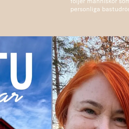
följer människor som
personliga bastudr