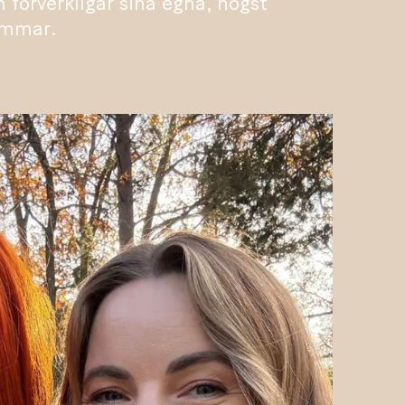
 förverkligar sina egna, högst
ömmar.