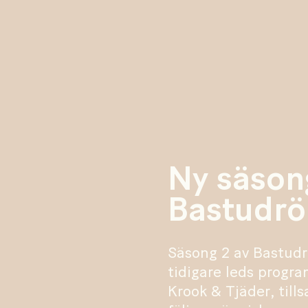
Ny säson
Bastudrö
Säsong 2 av Bastud
tidigare leds progra
Krook & Tjäder, til