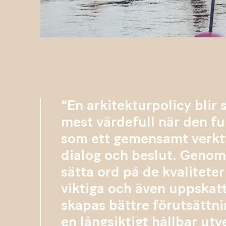
"En arkitekturpolicy blir
mest värdefull när den f
som ett gemensamt verkt
dialog och beslut. Genom
sätta ord på de kvalitete
viktiga och även uppskat
skapas bättre förutsättni
en långsiktigt hållbar utv