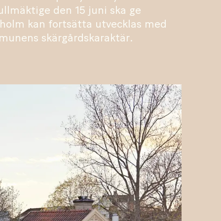
lmäktige den 15 juni ska ge
xholm kan fortsätta utvecklas med
munens skärgårdskaraktär.