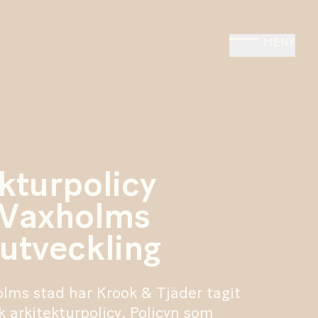
MENY
kturpolicy
 Vaxholms
 utveckling
lms stad har Krook & Tjäder tagit
k arkitekturpolicy. Policyn som