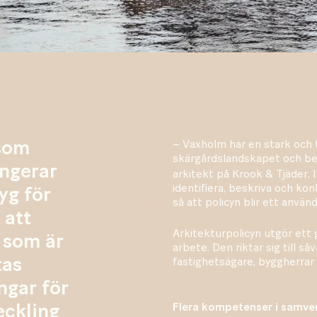
 som
– Vaxholm har en stark och 
skärgårdslandskapet och be
ungerar
arkitekt på Krook & Tjäder. 
identifiera, beskriva och ko
yg för
så att policyn blir ett anvä
 att
Arkitekturpolicyn utgör et
r som är
arbete. Den riktar sig till s
tas
fastighetsägare, byggherrar 
ngar för
Flera kompetenser i samve
eckling