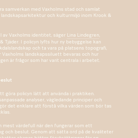
ära samverkan med Vaxholms stad och samlat
landskapsarkitektur och kulturmiljö inom Krook &
l av Vaxholms identitet, säger
Lina Lindegren
,
 Tjäder. I policyn lyfts hur ny bebyggelse kan
kdalslandskap och ta vara på platsens topografi,
ur Vaxholms landskapssiluett bevaras och hur
gen är frågor som har varit centrala i arbetet.
beslut
att göra policyn lätt att använda i praktiken.
anpassade analyser, vägledande principer och
r det enklare att förstå vilka värden som bör tas
klas.
om mest värdefull när den fungerar som ett
g och beslut. Genom att sätta ord på de kvaliteter
skattas skapas bättre förutsättningar för en