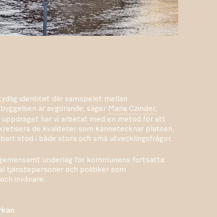
tydlig identitet där samspelet mellan
byggelsen är avgörande, säger
Maria Czinder
,
I uppdraget har vi arbetat med en metod för att
nkretisera de kvaliteter som kännetecknar platsen,
ndbart stöd i både stora och små utvecklingsfrågor.
t gemensamt underlag för kommunens fortsatta
åväl tjänstepersoner och politiker som
och invånare.
rkan