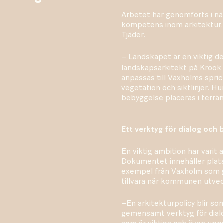
Arbetet har genomförts i n
kompetens inom arkitektur, 
Tjäder.
– Landskapet är en viktig de
landskapsarkitekt på Krook &
anpassas till Vaxholms spric
vegetation och siktlinjer. H
bebyggelse placeras i terrän
Ett verktyg för dialog och 
En viktig ambition har varit 
Dokumentet innehåller plats
exempel från Vaxholm som gö
tillvara när kommunen utvec
–En arkitekturpolicy blir s
gemensamt verktyg för dialo
som är viktiga och även upp