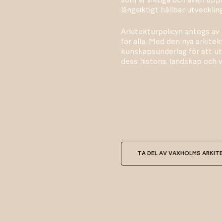
långsiktigt hållbar utveckli
Arkitekturpolicyn antogs av 
för alla. Med den nya arkit
kunskapsunderlag för att u
dess historia, landskap och 
TA DEL AV VAXHOLMS ARKIT