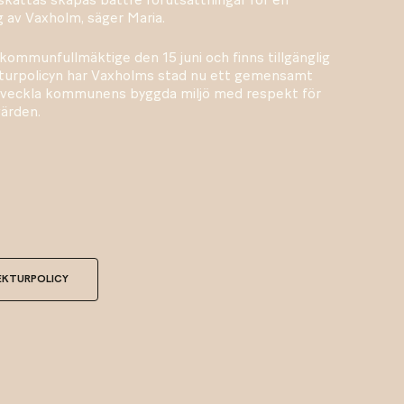
ng av Vaxholm, säger Maria.
kommunfullmäktige den 15 juni och finns tillgänglig
ekturpolicyn har Vaxholms stad nu ett gemensamt
tveckla kommunens byggda miljö med respekt för
värden.
EKTURPOLICY