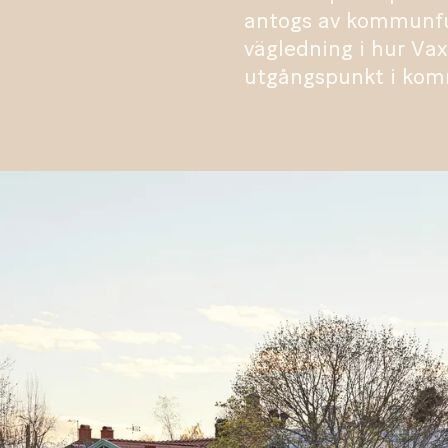
antogs av kommunful
vägledning i hur Va
utgångspunkt i kom