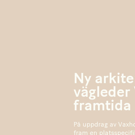
Ny arkite
vägleder
framtida
På uppdrag av Vaxho
fram en platsspecifi