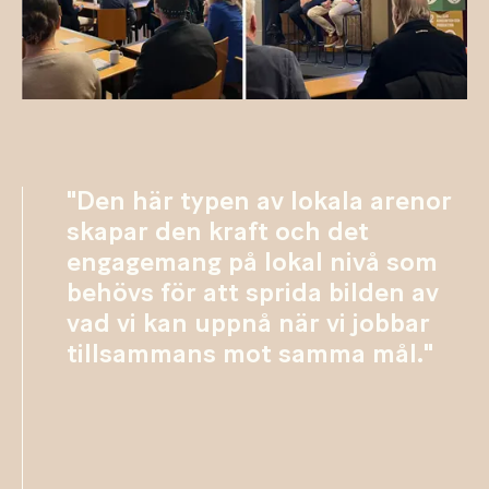
"Den här typen av lokala arenor
skapar den kraft och det
engagemang på lokal nivå som
behövs för att sprida bilden av
vad vi kan uppnå när vi jobbar
tillsammans mot samma mål."