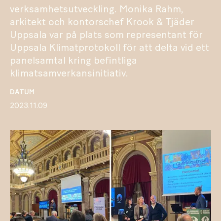
verksamhetsutveckling. Monika Rahm,
arkitekt och kontorschef Krook & Tjäder
Uppsala var på plats som representant för
Uppsala Klimatprotokoll för att delta vid ett
panelsamtal kring befintliga
klimatsamverkansinitiativ.
DATUM
2023.11.09