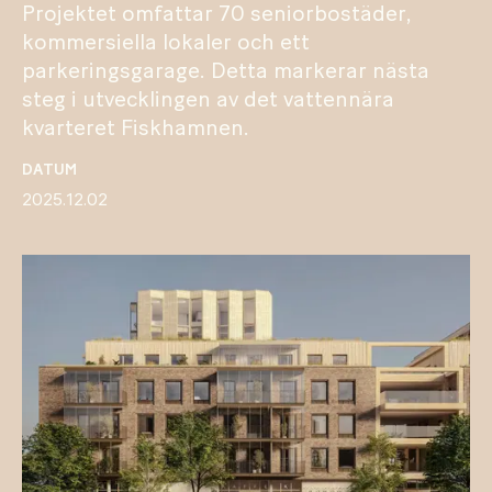
Projektet omfattar 70 seniorbostäder,
kommersiella lokaler och ett
parkeringsgarage. Detta markerar nästa
steg i utvecklingen av det vattennära
kvarteret Fiskhamnen.
DATUM
2025.12.02