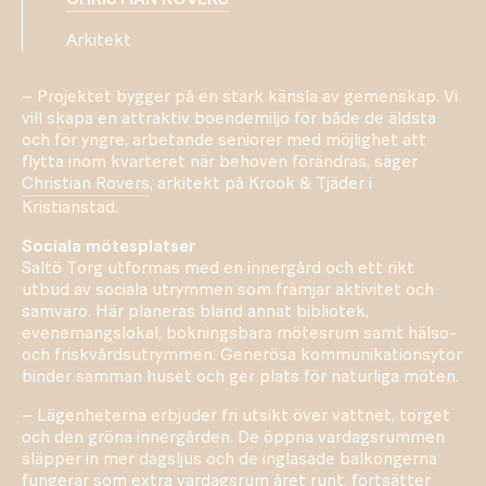
Arkitekt
– Projektet bygger på en stark känsla av gemenskap. Vi
vill skapa en attraktiv boendemiljö för både de äldsta
och för yngre, arbetande seniorer med möjlighet att
flytta inom kvarteret när behoven förändras, säger
Christian Rovers
, arkitekt på Krook & Tjäder i
Kristianstad.
Sociala mötesplatser
Saltö Torg utformas med en innergård och ett rikt
utbud av sociala utrymmen som främjar aktivitet och
samvaro. Här planeras bland annat bibliotek,
evenemangslokal, bokningsbara mötesrum samt hälso-
och friskvårdsutrymmen. Generösa kommunikationsytor
binder samman huset och ger plats för naturliga möten.
– Lägenheterna erbjuder fri utsikt över vattnet, torget
och den gröna innergården. De öppna vardagsrummen
släpper in mer dagsljus och de inglasade balkongerna
fungerar som extra vardagsrum året runt, fortsätter