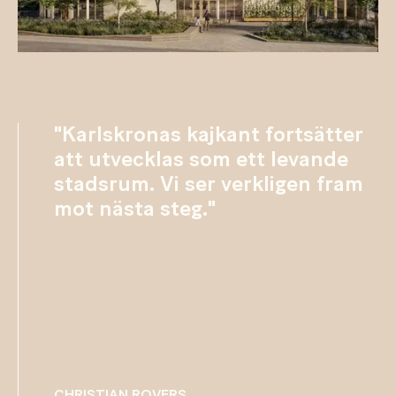
"Karlskronas kajkant fortsätter
att utvecklas som ett levande
stadsrum. Vi ser verkligen fram
mot nästa steg."
CHRISTIAN ROVERS