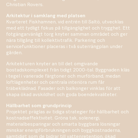
Christian Rovers.
Arkitektur i samklang med platsen
Kvarteret Fiskhamnen, vid entrén till Saltö, utvecklas
med ett tydligt fokus på tillgänglighet och trygghet. Ett
fotgängarvänligt torg knyter samman området och ger
nära tillgång till kollektivtrafik. Parkering och
servicefunktioner placeras i två suterrängplan under
gården.
Arkitekturen knyter an till det omgivande
bostadskomplexet från tidigt 2000-tal. Byggnaden kläs
i tegel i varierade färgtoner och murförband, medan
loftlägenheter och centrala interiöra rum får
träbeklädnad. Fasader och balkonger vinklas för att
skapa ökad avskildhet och goda boendekvaliteter.
Hållbarhet som grundprincip
Projektet präglas av tidiga strategier för hållbarhet och
kostnadseffektivitet. Gröna tak, solenergi,
materialbesparingar och smarta byggbara lösningar
minskar energiförbrukningen och byggkostnaderna,
samtidigt som de bidrar till vattenretention, ökad