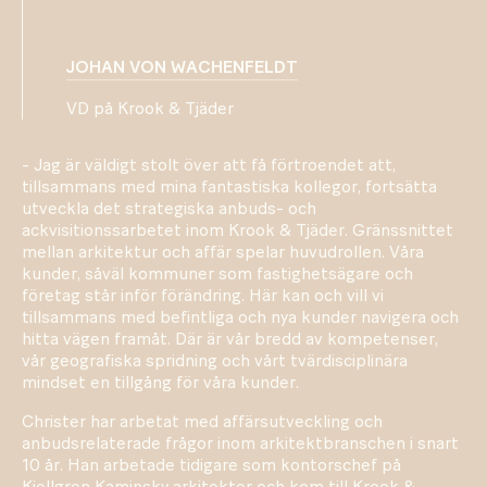
JOHAN VON WACHENFELDT
VD på Krook & Tjäder
- Jag är väldigt stolt över att få förtroendet att,
tillsammans med mina fantastiska kollegor, fortsätta
utveckla det strategiska anbuds- och
ackvisitionssarbetet inom Krook & Tjäder. Gränssnittet
mellan arkitektur och affär spelar huvudrollen. Våra
kunder, såväl kommuner som fastighetsägare och
företag står inför förändring. Här kan och vill vi
tillsammans med befintliga och nya kunder navigera och
hitta vägen framåt. Där är vår bredd av kompetenser,
vår geografiska spridning och vårt tvärdisciplinära
mindset en tillgång för våra kunder.
Christer har arbetat med affärsutveckling och
anbudsrelaterade frågor inom arkitektbranschen i snart
10 år. Han arbetade tidigare som kontorschef på
Kjellgren Kaminsky arkitekter och kom till Krook &