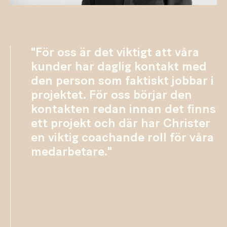
"För oss är det viktigt att våra
kunder har daglig kontakt med
den person som faktiskt jobbar i
projektet. För oss börjar den
kontakten redan innan det finns
ett projekt och där har Christer
en viktig coachande roll för våra
medarbetare."