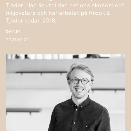
Tjäder. Han är utbildad nationalekonom och
miljövetare och har arbetat på Krook &
Tjäder sedan 2018.
DATUM
2021.02.22