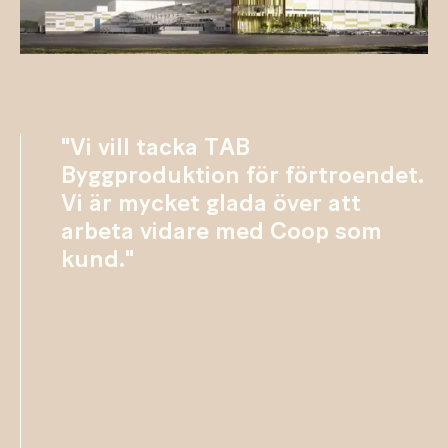
"Vi vill tacka TAB
Byggproduktion för förtroendet.
Vi är mycket glada över att
arbeta vidare med Coop som
kund."