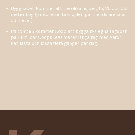
Byggnaden kommer att tre olika höjder; 15, 26 och 36
meter hög (jämförelse: takhöjden på Friends arena är
33 meter).
På tomten kommer Coop att bygga två egna tågspår
på 1 km, där Coops 600 meter långa tåg med varor
kan lasta och lossa flera gånger per dag.