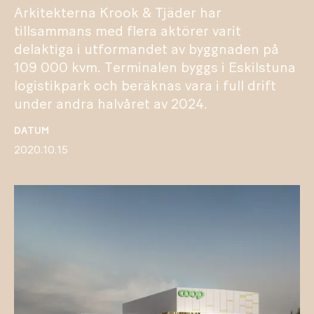
Arkitekterna Krook & Tjäder har
tillsammans med flera aktörer varit
delaktiga i utformandet av byggnaden på
109 000 kvm. Terminalen byggs i Eskilstuna
logistikpark och beräknas vara i full drift
under andra halvåret av 2024.
DATUM
2020.10.15