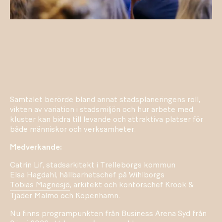
Samtalet berörde bland annat stadsplaneringens roll,
vikten av variation i stadsmiljön och hur arbete med
kluster kan bidra till levande och attraktiva platser för
både människor och verksamheter.
Medverkande:
Catrin Lif, stadsarkitekt i Trelleborgs kommun
Elsa Hagdahl, hållbarhetschef på Wihlborgs
Tobias Magnesjö
, arkitekt och kontorschef Krook &
Tjäder Malmö och Köpenhamn.
Nu finns programpunkten från Business Arena Syd från