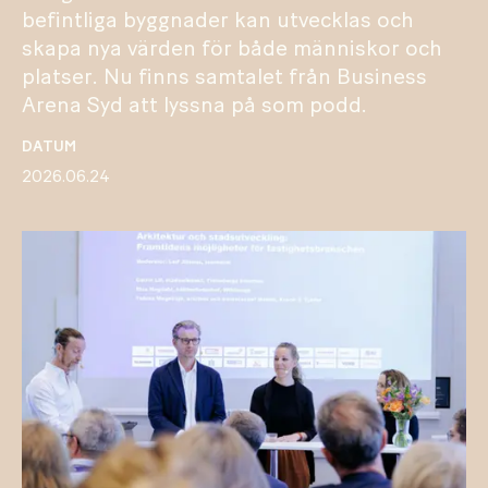
befintliga byggnader kan utvecklas och
skapa nya värden för både människor och
platser. Nu finns samtalet från Business
Arena Syd att lyssna på som podd.
DATUM
2026.06.24