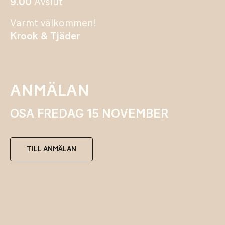
9.00
Avslut
Varmt välkommen!
Krook & Tjäder
ANMÄLAN
OSA FREDAG 15 NOVEMBER
TILL ANMÄLAN