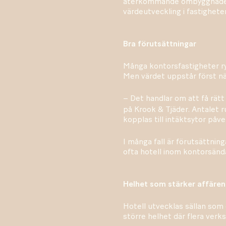
återkommande ombyggnader. 
värdeutveckling i fastighete
Bra förutsättningar
Många kontorsfastigheter ry
Men värdet uppstår först när
– Det handlar om att få rätt
på Krook & Tjäder. Antalet r
kopplas till intäktsytor påv
I många fall är förutsättning
ofta hotell inom kontorsända
Helhet som stärker affären
Hotell utvecklas sällan som e
större helhet där flera ver