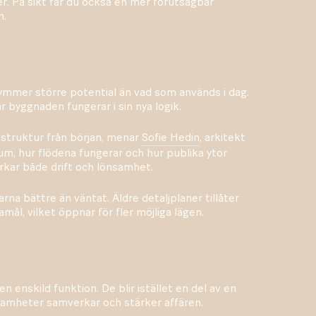
På sikt får du också en mer förutsägbar
n.
mmer större potential än vad som används i dag.
 byggnaden fungerar i sin nya logik.
 struktur från början, menar
Sofie Hedin
, arkitekt
um, hur flödena fungerar och hur publika ytor
erkar både drift och lönsamhet.
arna bättre än väntat. Äldre detaljplaner tillåter
mål, vilket öppnar för fler möjliga lägen.
n enskild funktion. De blir istället en del av en
ksamheter samverkar och stärker affären.