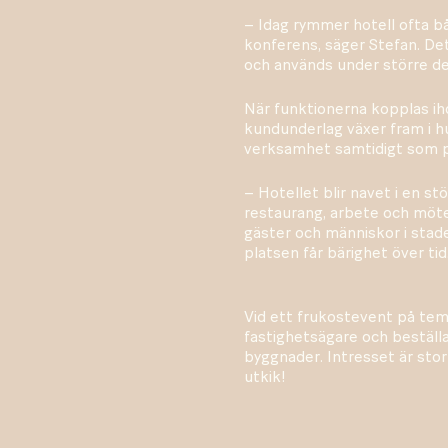
– Idag rymmer hotell ofta b
konferens, säger Stefan. De
och används under större del
När funktionerna kopplas ih
kundunderlag växer fram i hu
verksamhet samtidigt som pla
– Hotellet blir navet i en st
restaurang, arbete och möt
gäster och människor i stad
platsen får bärighet över tid
Vid ett frukostevent på tem
fastighetsägare och beställar
byggnader. Intresset är stort
utkik!