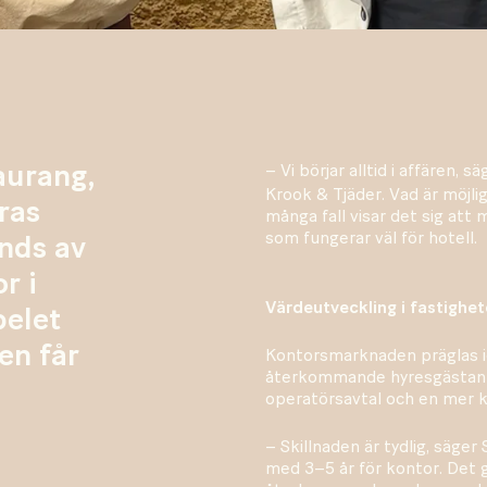
aurang,
– Vi börjar alltid i affären, s
Krook & Tjäder. Vad är möjli
ras
många fall visar det sig at
som fungerar väl för hotell.
nds av
r i
Värdeutveckling i fastighe
pelet
en får
Kontorsmarknaden präglas i
återkommande hyresgästanpas
operatörsavtal och en mer ko
– Skillnaden är tydlig, säger
med 3–5 år för kontor. Det 