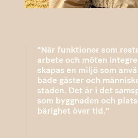
"När funktioner som rest
arbete och möten integre
skapas en miljö som anvä
både gäster och människo
staden. Det är i det sams
som byggnaden och plats
bärighet över tid."