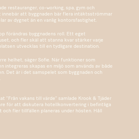
åde restauranger, co-working, spa, gym och
t innebär att byggnaden bär flera intäktsströmmar
ar av dygnet än en vanlig kontorsfastighet.
op förändras byggnadens roll. Ett eget
set, och fler skäl att stanna kvar stärker varje
tsen utvecklas till en tydligare destination.
örre helhet, säger Sofie. När funktioner som
en integreras skapas en miljö som används av både
en. Det är i det samspelet som byggnaden och
.
at ”Från vakans till värde” samlade Krook & Tjäder
e för att diskutera hotellkonvertering i befintliga
 och fler tillfällen planeras under hösten. Håll