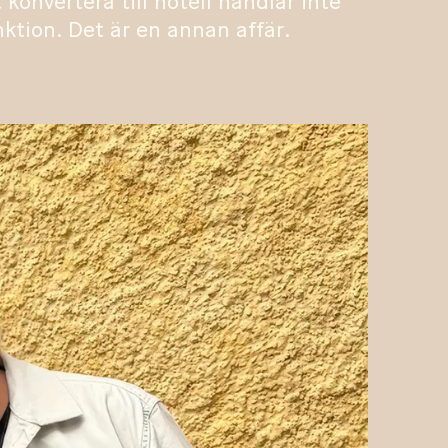
t konvertera till hotell handlar inte
ktion. Det är en annan affär.