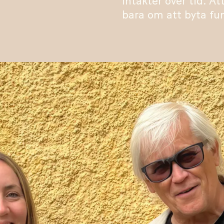
intäkter över tid. At
bara om att byta fun