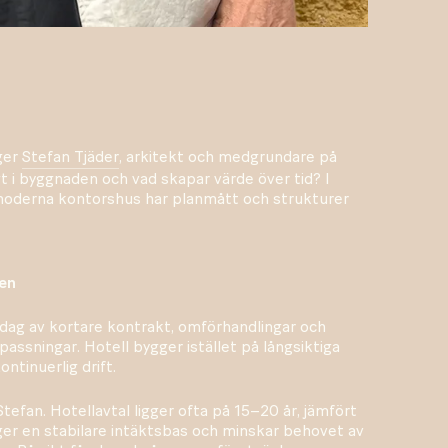
äger
Stefan Tjäder
, arkitekt och medgrundare på
gt i byggnaden och vad skapar värde över tid? I
t moderna kontorshus har planmått och strukturer
ten
dag av kortare kontrakt, omförhandlingar och
sningar. Hotell bygger istället på långsiktiga
ntinuerlig drift.
 Stefan. Hotellavtal ligger ofta på 15–20 år, jämfört
ger en stabilare intäktsbas och minskar behovet av