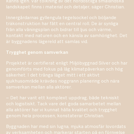
känns igen. Vår tolkning av det nordostliga småländska
landskapet finns i material och detaljer, säger Christian.
Innergårdarnas gyllengula tegelsockel och böljande
träkonstruktion har fått en central roll. De är synliga
från alla våningsplan och bidrar till ljus och värme,
kontakt med naturen och en känsla av samhörighet. Det
är byggnadens lägereld att samlas vid.
Trygghet genom samverkan
Projektet är certifierat enligt Miljöbyggnad Silver och har
genomförts med fokus på låg klimatpåverkan och hög
säkerhet. I det trånga läget mitt i ett aktivt
sjukhusområde krävdes noggrann planering och nära
samverkan mellan alla aktörer.
– Det har varit ett komplext uppdrag, både tekniskt
och logistiskt. Tack vare det goda samarbetet mellan
alla aktörer har vi kunnat hålla kvalitet och trygghet
genom hela processen, konstaterar Christian.
Byggnaden har med sin lugna, mjuka atmosfär lovordats
av verksamheten och markerar starten på en förnyelse