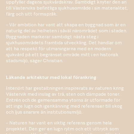
uppfyller dagens sjukvårdskrav. Samtidigt knyter den an
till Västerviks befintliga sjukhusområde i sin materialitet,
färg och sitt formspråk.
- Vår ambition har varit att skapa en byggnad som är en
naturlig del av helheten i såväl närområdet som i staden.
Byggnaden markerar samtidigt nästa steg i
sjukhusområdets framtida utveckling. Det handlar om
att ha respekt för utmaningarna med en modern
sjukvård på ett begränsat område mitt i en historisk
stadsmiljö, säger Christian.
Läkande arkitektur med lokal förankring
Interiört har gestaltningen inspirerats av naturen kring
Västervik med inslag av trä, sten och dämpade toner.
Entrén och de gemensamma ytorna är utformade för
att inge lugn och igenkänning med referenser till skog
och ljus snarare än institutionsmiljö.
- Naturen har varit en viktig referens genom hela
projektet. Den ger en lugn rytm och ett uttryck som