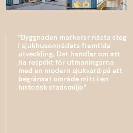
"Byggnaden markerar nästa steg
i sjukhusområdets framtida
utveckling. Det handlar om att
ha respekt för utmaningarna
med en modern sjukvård på ett
begränsat område mitt i en
historisk stadsmiljö"