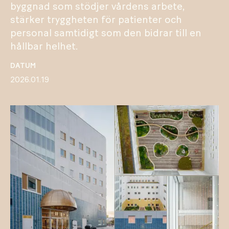
byggnad som stödjer vårdens arbete,
stärker tryggheten för patienter och
personal samtidigt som den bidrar till en
hållbar helhet.
DATUM
2026.01.19