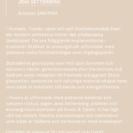
JENS SETTERBERG
Arkitekt SAR/MSA
I Norraby, Tranås, växer ett nytt bostadsområde fram
där modern arkitektur möter det småländska
landskapet. De sex friliggande enplansvillorna i
kvarteret Stybbet är omsorgsfullt utformade med
platsens unika förutsättningar som utgångspunkt.
Bostäderna ges öppna vyer mot sjön Sommen och
naturen i väster, generösa sociala ytor, tre sovrum, två
badrum samt möjlighet till framtida utbyggnad. Stora
glaspartier, sedumtak och naturliga material skapar hem
som både är estetiskt tilltalande och energieffektiva.
- Husen är utformade med platsens karaktär och
naturen i fokus, säger Jens Setterberg, arkitekt och
ansvarig inom bostäder på Krook & Tjäder. Vi har lagt
vikt vid utblick, flexibla planlösningar och materialval
som både är hållbara och harmonierar med landskapet.
Området är planerat för ett socialt och tryggt