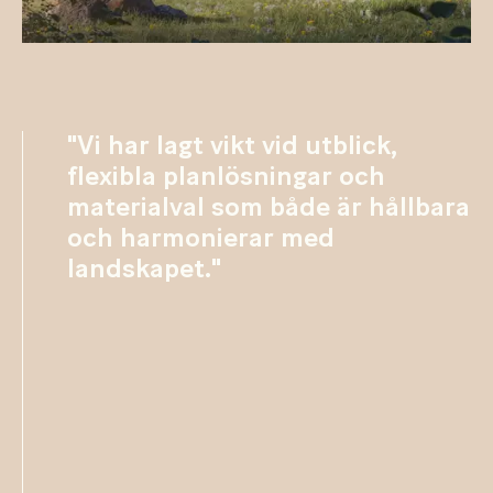
"Vi har lagt vikt vid utblick,
flexibla planlösningar och
materialval som både är hållbara
och harmonierar med
landskapet."