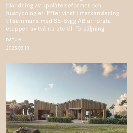
blandning av upplåtelseformer och
hustypologier. Efter vinst i markanvisning
tillsammans med SE-Bygg AB är första
etappen av två nu ute till försäljning.
DATUM
2025.09.19