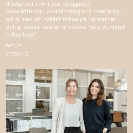
discipliner inom stadsbyggnad,
husarkitektur, visualisering och inredning,
alltid med ett tydligt fokus på hållbarhet
och process. Vad är vinsterna med ett delat
ledarskap?
DATUM
2023.01.12