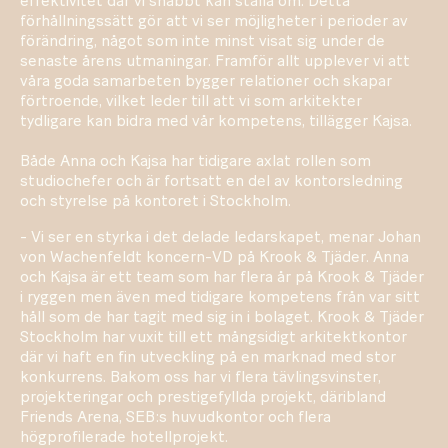
effektivitet där vi snabbt kan ställa om. Detta
förhållningssätt gör att vi ser möjligheter i perioder av
förändring, något som inte minst visat sig under de
senaste årens utmaningar. Framför allt upplever vi att
våra goda samarbeten bygger relationer och skapar
förtroende, vilket leder till att vi som arkitekter
tydligare kan bidra med vår kompetens, tillägger Kajsa.
Både Anna och Kajsa har tidigare axlat rollen som
studiochefer och är fortsatt en del av kontorsledning
och styrelse på kontoret i Stockholm.
- Vi ser en styrka i det delade ledarskapet, menar Johan
von Wachenfeldt koncern-VD på Krook & Tjäder. Anna
och Kajsa är ett team som har flera år på Krook & Tjäder
i ryggen men även med tidigare kompetens från var sitt
håll som de har tagit med sig in i bolaget. Krook & Tjäder
Stockholm har vuxit till ett mångsidigt arkitektkontor
där vi haft en fin utveckling på en marknad med stor
konkurrens. Bakom oss har vi flera tävlingsvinster,
projekteringar och prestigefyllda projekt, däribland
Friends Arena, SEB:s huvudkontor och flera
högprofilerade hotellprojekt.