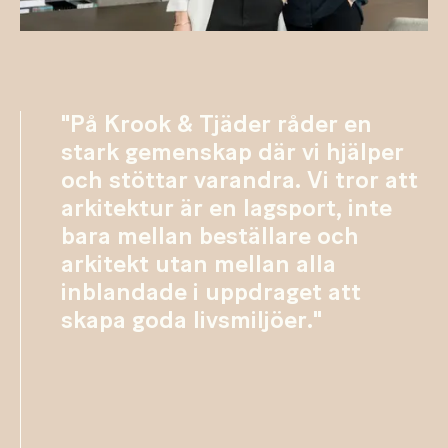
"På Krook & Tjäder råder en
stark gemenskap där vi hjälper
och stöttar varandra. Vi tror att
arkitektur är en lagsport, inte
bara mellan beställare och
arkitekt utan mellan alla
inblandade i uppdraget att
skapa goda livsmiljöer."