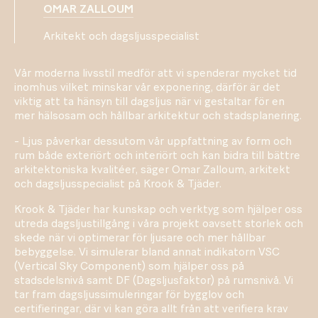
OMAR ZALLOUM
Arkitekt och dagsljusspecialist
Vår moderna livsstil medför att vi spenderar mycket tid
inomhus vilket minskar vår exponering, därför är det
viktig att ta hänsyn till dagsljus när vi gestaltar för en
mer hälsosam och hållbar arkitektur och stadsplanering.
- Ljus påverkar dessutom vår uppfattning av form och
rum både exteriört och interiört och kan bidra till bättre
arkitektoniska kvalitéer, säger Omar Zalloum, arkitekt
och dagsljusspecialist på Krook & Tjäder.
Krook & Tjäder har kunskap och verktyg som hjälper oss
utreda dagsljustillgång i våra projekt oavsett storlek och
skede när vi optimerar för ljusare och mer hållbar
bebyggelse. Vi simulerar bland annat indikatorn VSC
(Vertical Sky Component) som hjälper oss på
stadsdelsnivå samt DF (Dagsljusfaktor) på rumsnivå. Vi
tar fram dagsljussimuleringar för bygglov och
certifieringar, där vi kan göra allt från att verifiera krav