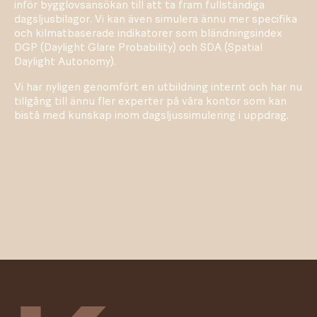
inför bygglovsansökan till att ta fram fullständiga
dagsljusbilagor. Vi kan även simulera ännu mer specifika
och kilmatbaserade indikatorer som bländningsindex
DGP (Daylight Glare Probability) och SDA (Spatial
Daylight Autonomy).
Vi har nyligen genomfört en utbildning internt och har nu
tillgång till ännu fler experter på våra kontor som kan
bistå med kunskap inom dagsljussimulering i uppdrag.