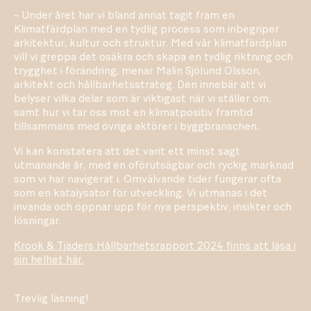
- Under året har vi bland annat tagit fram en
Klimatfärdplan med en tydlig process som inbegriper
arkitektur, kultur och struktur. Med vår klimatfärdplan
vill vi greppa det osäkra och skapa en tydlig riktning och
trygghet i förändring, menar Malin Sjölund Olsson,
arkitekt och hållbarhetsstrateg. Den innebär att vi
belyser vilka delar som är viktigast när vi ställer om,
samt hur vi tar oss mot en klimatpositiv framtid
tillsammans med övriga aktörer i byggbranschen.
Vi kan konstatera att det varit ett minst sagt
utmanande år, med en oförutsägbar och ryckig marknad
som vi har navigerat i. Omvälvande tider fungerar ofta
som en katalysator för utveckling. Vi utmanas i det
invanda och öppnar upp för nya perspektiv, insikter och
lösningar.
Krook & Tjäders Hållbarhetsrapport 2024 finns att läsa i
sin helhet här.
Trevlig läsning!