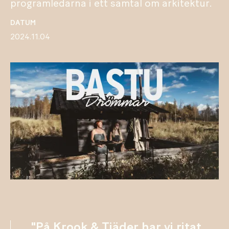
programledarna i ett samtal om arkitektur.
DATUM
2024.11.04
"På Krook & Tjäder har vi ritat