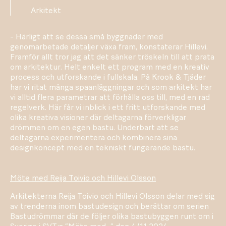
Arkitekt
- Härligt att se dessa små byggnader med
genomarbetade detaljer växa fram, konstaterar Hillevi.
Framför allt tror jag att det sänker tröskeln till att prata
om arkitektur. Helt enkelt ett program med en kreativ
process och utforskande i fullskala. På Krook & Tjäder
har vi ritat många spaanläggningar och som arkitekt har
vi alltid flera parametrar att förhålla oss till, med en rad
regelverk. Här får vi inblick i ett fritt utforskande med
olika kreativa visioner där deltagarna förverkligar
drömmen om en egen bastu. Underbart att se
deltagarna experimentera och kombinera sina
designkoncept med en tekniskt fungerande bastu.
Möte med Reija Toivio och Hillevi Olsson
Arkitekterna Reija Toivio och Hillevi Olsson delar med sig
av trenderna inom bastudesign och berättar om serien
Bastudrömmar där de följer olika bastubyggen runt om i