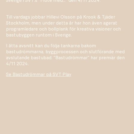
Sverige i SVT:s ”Möte med...” den 4/11 2024.
Till vardags jobbar Hillevi Olsson på Krook & Tjäder
Stockholm, men under detta år har hon även agerat
programledare och bollplank för kreativa visioner och
bastubyggen runtom i Sverige.
I åtta avsnitt kan du följa tankarna bakom
bastudrömmarna, byggprocessen och slutförande med
avslutande bastubad. ”Bastudrömmar” har premiär den
4/11 2024.
Se Bastudrömmar på SVT Play
SPELA
VIDEO