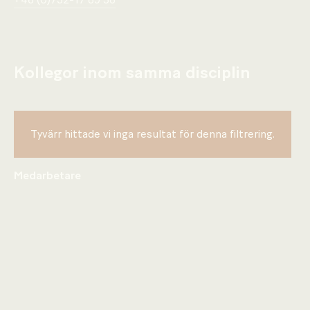
+46 (0)732-17 89 58
Kollegor inom samma disciplin
Tyvärr hittade vi inga resultat för denna filtrering.
Medarbetare