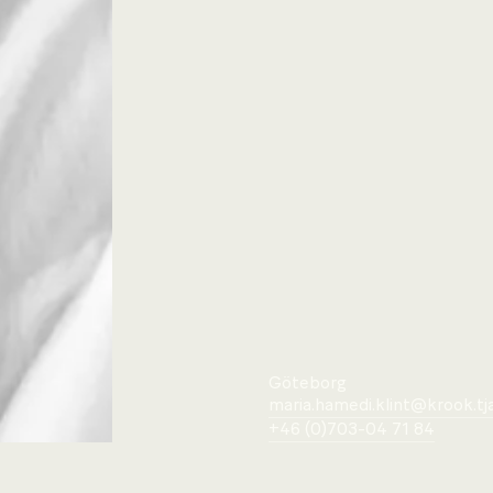
Göteborg
maria.hamedi.klint@krook.tj
+46 (0)703-04 71 84