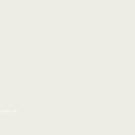
jader.se