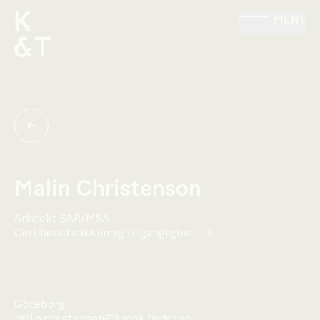
MENY
Malin Christenson
Arkitekt SAR/MSA
Certifierad sakkunnig tillgänglighet TIL
Göteborg
malin.christenson@krook.tjader.se