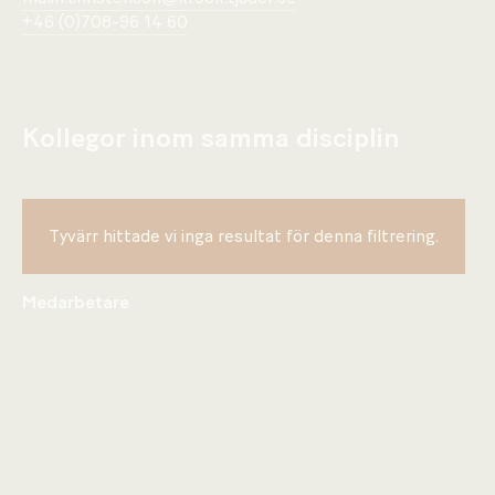
+46 (0)708-96 14 60
Kollegor inom samma disciplin
Tyvärr hittade vi inga resultat för denna filtrering.
Medarbetare