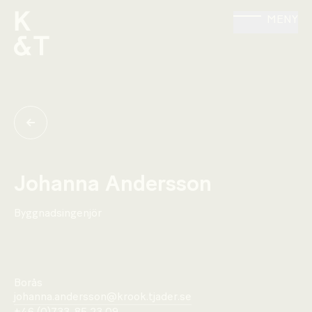
MENY
Johanna Andersson
Byggnadsingenjör
Borås
johanna.andersson@krook.tjader.se