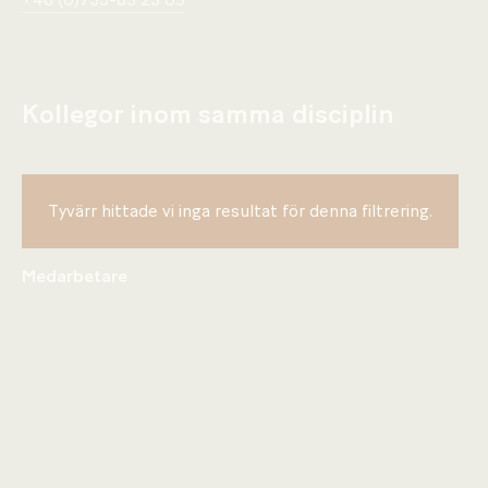
+46 (0)733-85 23 09
Kollegor inom samma disciplin
Tyvärr hittade vi inga resultat för denna filtrering.
Medarbetare