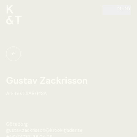
MENY
Gustav Zackrisson
Arkitekt SAR/MSA
Göteborg
gustav.zackrisson@krook.tjader.se