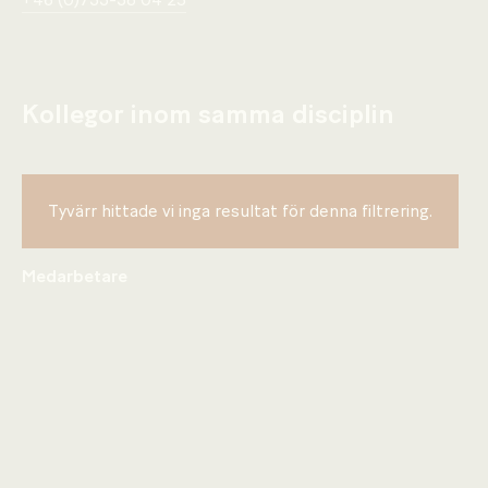
+46 (0)733-38 04 25
Kollegor inom samma disciplin
Tyvärr hittade vi inga resultat för denna filtrering.
Medarbetare