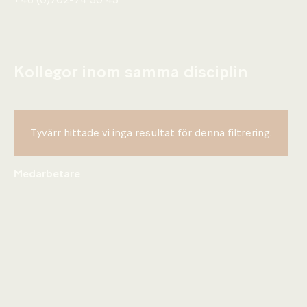
+46 (0)702-74 50 45
Kollegor inom samma disciplin
Tyvärr hittade vi inga resultat för denna filtrering.
Medarbetare