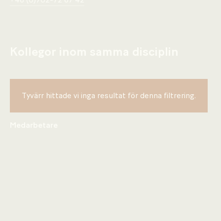
+46 (0)702-72 67 42
Kollegor inom samma disciplin
Tyvärr hittade vi inga resultat för denna filtrering.
Medarbetare