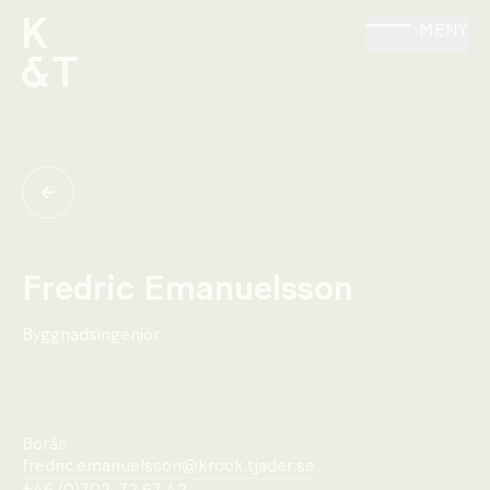
MENY
Fredric Emanuelsson
Byggnadsingenjör
Borås
fredric.emanuelsson@krook.tjader.se