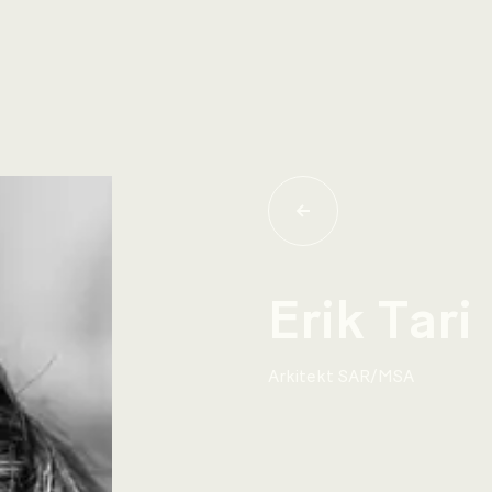
Erik Tari
Arkitekt SAR/MSA