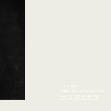
Östersund
erik.tari@krook.tjader.se
+46 (0)703-64 60 65