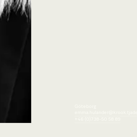
Göteborg
emma.hulander@krook.tjade
+46 (0)738-50 58 89