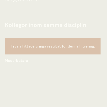
+46 (0)729-65 27 08
Kollegor inom samma disciplin
Tyvärr hittade vi inga resultat för denna filtrering.
Medarbetare