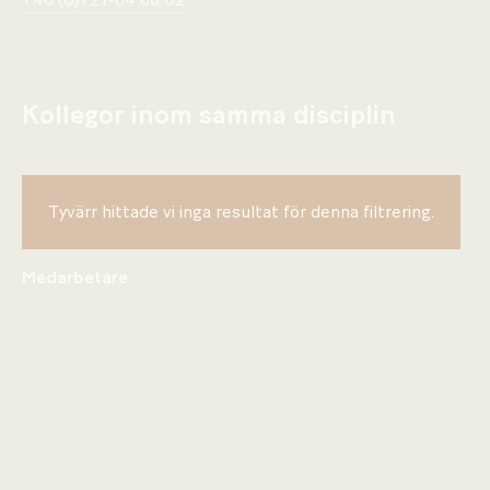
+46 (0)721-84 66 02
Kollegor inom samma disciplin
Tyvärr hittade vi inga resultat för denna filtrering.
Medarbetare