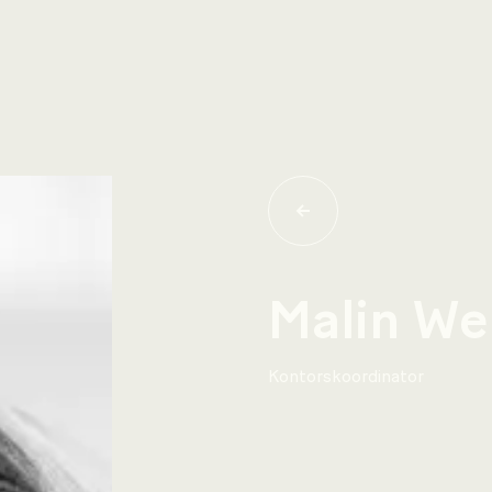
Malin We
Kontorskoordinator