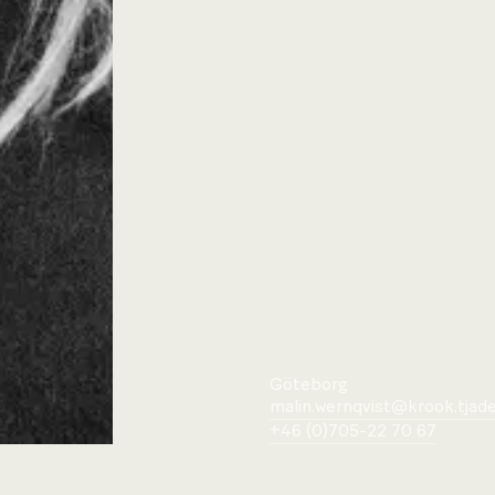
Göteborg
malin.wernqvist@krook.tjade
+46 (0)705-22 70 67