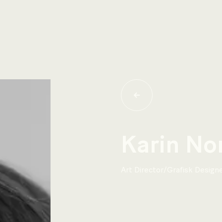
Karin No
Art Director/Grafisk Design