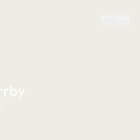
MENY
rrby
er