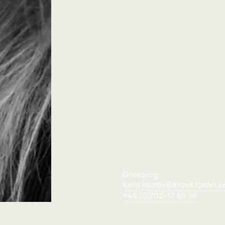
Göteborg
karin.norrby@krook.tjader.s
+46 (0)702-17 65 96